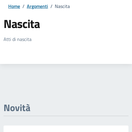
Home
/
Argomenti
/
Nascita
Nascita
Dettagli della notizia
Atti di nascita
Novità