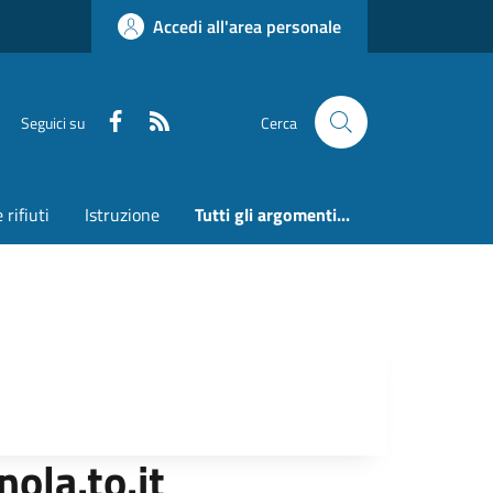
Accedi all'area personale
Faceboook
RSS
Seguici su
Cerca
 rifiuti
Istruzione
Tutti gli argomenti...
ola.to.it