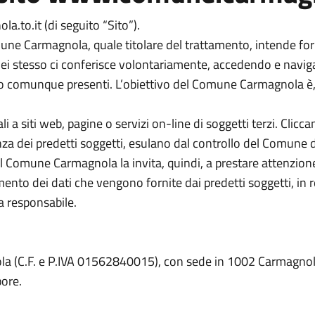
to.it (di seguito “Sito”).
une Carmagnola, quale titolare del trattamento, intende forn
i stesso ci conferisce volontariamente, accedendo e navigando 
 comunque presenti. L’obiettivo del Comune Carmagnola è, inf
li a siti web, pagine o servizi on-line di soggetti terzi. Clicc
nza dei predetti soggetti, esulano dal controllo del Comune
 Comune Carmagnola la invita, quindi, a prestare attenzione ne
mento dei dati che vengono fornite dai predetti soggetti, in
a responsabile.
la (C.F. e P.IVA 01562840015), con sede in 1002 Carmagnola
ore.