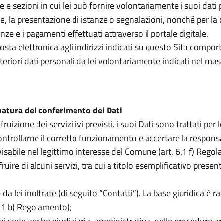
e e sezioni in cui lei può fornire volontariamente i suoi dati p
 la presentazione di istanze o segnalazioni, nonché per la c
nze e i pagamenti effettuati attraverso il portale digitale.
osta elettronica agli indirizzi indicati su questo Sito comport
eriori dati personali da lei volontariamente indicati nel massa
 natura del conferimento dei Dati
uizione dei servizi ivi previsti, i suoi Dati sono trattati per l
ntrollarne il corretto funzionamento e accertare la responsabi
visabile nel legittimo interesse del Comune (art. 6.1 f) Rego
ruire di alcuni servizi, tra cui a titolo esemplificativo prese
 da lei inoltrate (di seguito “Contatti”). La base giuridica è 
6.1 b) Regolamento);
gni sede anche giudiziaria, amministrativa, nelle procedure ar