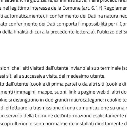
le nel legittimo interesse della Comune (art. 6.1 f) Regolamen
lti automaticamente), il conferimento dei Dati ha natura nece
ncato conferimento dei Dati comporta l’impossibilità per il C
 finalità di cui alla precedente lettera a), l’utilizzo del Sito
sioni che i siti visitati dall’utente inviano al suo terminale
ssi siti alla successiva visita del medesimo utente.
to dall’utente (cookie di prima parte) o da altri siti (cookie 
ementi (immagini, mappe, suoni, link a pagine web di altri dom
 cookie si distinguono in due grandi macrocategorie: i cookie te
fine di effettuare la trasmissione di una comunicazione su una
 un servizio della Comune dell'informazione esplicitamente r
scopi ulteriori e sono normalmente installati direttamente dal 