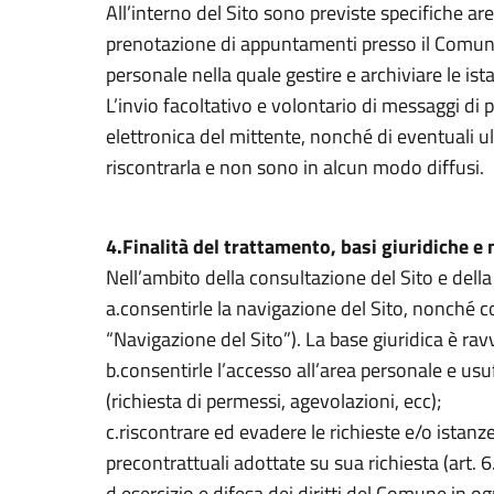
All’interno del Sito sono previste specifiche are
prenotazione di appuntamenti presso il Comune,
personale nella quale gestire e archiviare le ista
L’invio facoltativo e volontario di messaggi di p
elettronica del mittente, nonché di eventuali ult
riscontrarla e non sono in alcun modo diffusi.
4.Finalità del trattamento, basi giuridiche e
Nell’ambito della consultazione del Sito e della fr
a.consentirle la navigazione del Sito, nonché co
“Navigazione del Sito”). La base giuridica è rav
b.consentirle l’accesso all’area personale e usuf
(richiesta di permessi, agevolazioni, ecc);
c.riscontrare ed evadere le richieste e/o istanze
precontrattuali adottate su sua richiesta (art. 
d.esercizio e difesa dei diritti del Comune in o