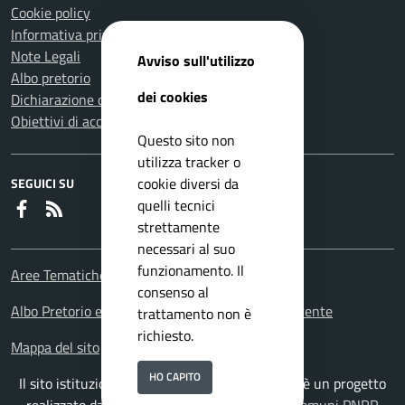
Cookie policy
Informativa privacy
Note Legali
Avviso sull'utilizzo
Albo pretorio
dei cookies
Dichiarazione di accessibilità
Obiettivi di accessibilità
Questo sito non
utilizza tracker o
cookie diversi da
SEGUICI SU
quelli tecnici
Faceboook
RSS
strettamente
necessari al suo
funzionamento. Il
Aree Tematiche
consenso al
Albo Pretorio e Portale amministrazione trasparente
trattamento non è
richiesto.
Mappa del sito
HO CAPITO
Il sito istituzionale del Comune di Carmagnola è un progetto