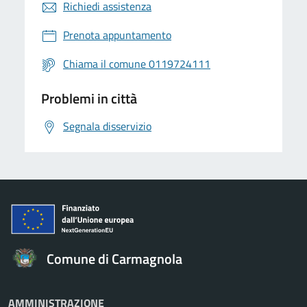
Richiedi assistenza
Prenota appuntamento
Chiama il comune 0119724111
Problemi in città
Segnala disservizio
Comune di Carmagnola
AMMINISTRAZIONE