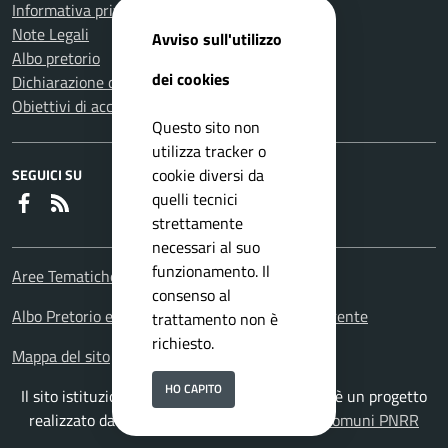
Informativa privacy
Note Legali
Avviso sull'utilizzo
Albo pretorio
dei cookies
Dichiarazione di accessibilità
Obiettivi di accessibilità
Questo sito non
utilizza tracker o
cookie diversi da
SEGUICI SU
quelli tecnici
Faceboook
RSS
strettamente
necessari al suo
funzionamento. Il
Aree Tematiche
consenso al
Albo Pretorio e Portale amministrazione trasparente
trattamento non è
richiesto.
Mappa del sito
HO CAPITO
Il sito istituzionale del Comune di Carmagnola è un progetto
realizzato da
ISWEB S.p.A.
con la
Soluzione Comuni PNRR