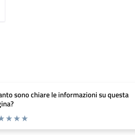
nto sono chiare le informazioni su questa
gina?
da 1 a 5 stelle la pagina
a 1 stelle su 5
aluta 2 stelle su 5
Valuta 3 stelle su 5
Valuta 4 stelle su 5
Valuta 5 stelle su 5