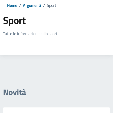
Home
/
Argomenti
/
Sport
Sport
Dettagli della notizia
Tutte le informazioni sullo sport
Novità