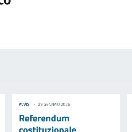
izia
AVVISI
29 GENNAIO 2026
Referendum
costituzionale