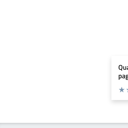
Qua
pa
Valuta 
Valut
V