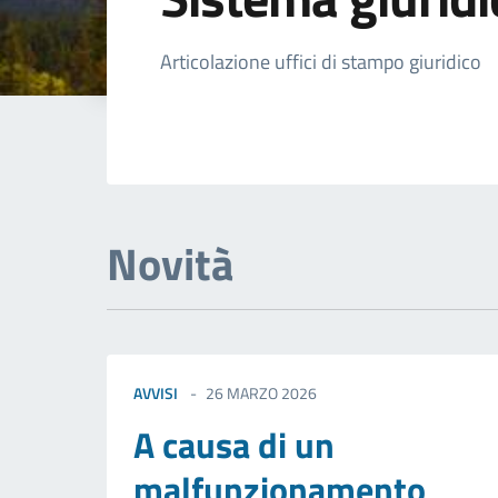
Dettagli della not
Articolazione uffici di stampo giuridico
Novità
AVVISI
26 MARZO 2026
A causa di un
malfunzionamento