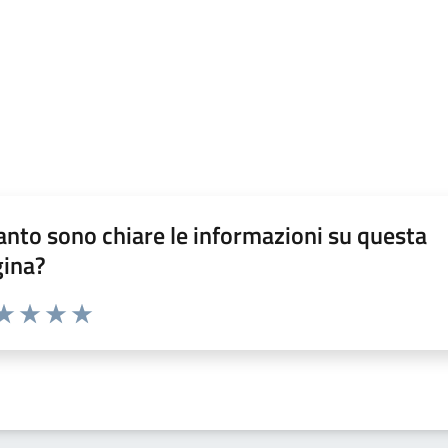
nto sono chiare le informazioni su questa
gina?
da 1 a 5 stelle la pagina
a 1 stelle su 5
aluta 2 stelle su 5
Valuta 3 stelle su 5
Valuta 4 stelle su 5
Valuta 5 stelle su 5