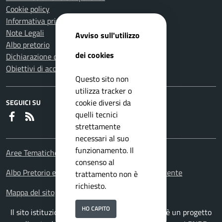
Cookie policy
Informativa privacy
Note Legali
Avviso sull'utilizzo
Albo pretorio
dei cookies
Dichiarazione di accessibilità
Obiettivi di accessibilità
Questo sito non
utilizza tracker o
cookie diversi da
SEGUICI SU
quelli tecnici
Faceboook
RSS
strettamente
necessari al suo
funzionamento. Il
Aree Tematiche
consenso al
Albo Pretorio e Portale amministrazione trasparente
trattamento non è
richiesto.
Mappa del sito
HO CAPITO
Il sito istituzionale del Comune di Carmagnola è un progetto