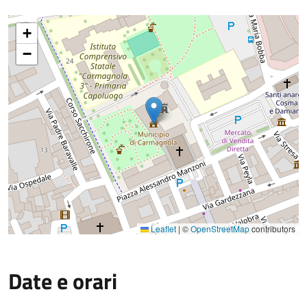
+
−
Leaflet
|
©
OpenStreetMap
contributors
Date e orari