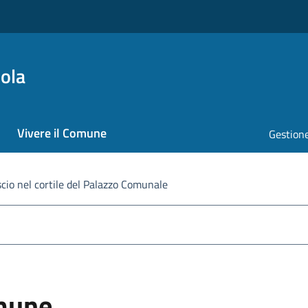
ola
Vivere il Comune
Gestione
iscio nel cortile del Palazzo Comunale
omune