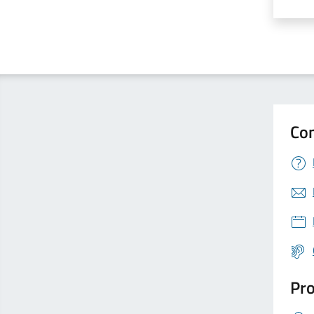
Valut
V
Con
Pro