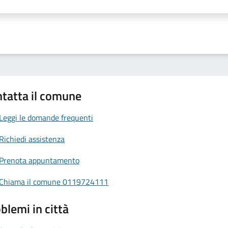
a 1 stelle su 5
aluta 2 stelle su 5
Valuta 3 stelle su 5
Valuta 4 stelle su 5
Valuta 5 stelle su 5
tatta il comune
Leggi le domande frequenti
Richiedi assistenza
Prenota appuntamento
Chiama il comune 0119724111
blemi in città